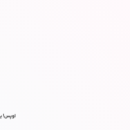
اوپس! یه