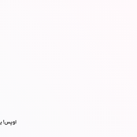
اوپس! یه