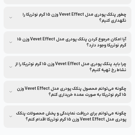
بله، خدمات مشاوره خرید رایگان برای انتخاب بهتر توسط کارشناسان
نشاط رخ ارائه می‌شود.
چطور پنکک پودری مدل Vevet Effect وزن 15 گرم نوتریکا را
نگهداری کنیم؟
اطلاعات مربوط به نحوه نگهداری و استفاده از پنکک پودری مدل
Vevet Effect وزن 15 گرم نوتریکا روی بسته‌بندی درج شده است؛
آیا امکان مرجوع کردن پنکک پودری مدل Vevet Effect وزن 15
پیش از استفاده آن را بررسی نمایید.
گرم نوتریکا وجود دارد؟
تا ۷ روز پس از خرید، در صورت باز نشدن پلمب و شرایط خاص،
امکان مرجوعی وجود دارد.
چرا باید پنکک پودری مدل Vevet Effect وزن 15 گرم نوتریکا را از
نشاط رخ تهیه کنیم؟
نشاط رخ اصالت محصول، امکان مشاوره تخصصی، ارسال سریع،
پشتیبانی ۲۴ ساعته، پرداخت اقساطی، ضمانت بازگشت ۷ روزه و
چگونه می‌توانم محصول پنکک پودری مدل Vevet Effect وزن
خدمات پس از فروش را تضمین می‌کند.
15 گرم نوتریکا به صورت عمده خریداری کنم؟
برای خرید عمده پنکک پودری مدل Vevet Effect وزن 15 گرم
نوتریکا با شماره 90008472 تماس بگیرید.
چگونه می‌توانم برای دریافت نمایندگی و پخش محصولات پنکک
پودری مدل Vevet Effect وزن 15 گرم نوتریکا اقدام کنم؟
برای دریافت نمایندگی یا پخش محصولات پنکک پودری مدل Vevet