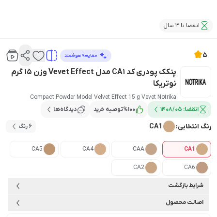
انقضا تا 3 سال
5
مقایسه هوشمند
پنکک پودری کد CA1 مدل Vevet Effect وزن 15 گرم
نوتریکا
Compact Powder Model Velvet Effect 15 g Vevet Notrika
انقضا:
1408/05
100
%
توصیه خرید
دیدگاه‌ها
رنگ انتخابی:
CA1
6 رنگ
CA5
CA4
CAA
CA1
CA2
CA6
شرایط بازگشت
اصالت محصول