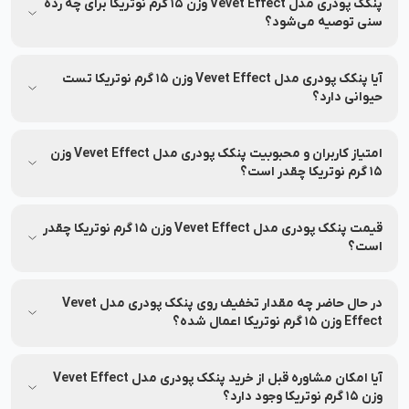
خانم‌ها می‌باشد.
پنکک پودری مدل Vevet Effect وزن 15 گرم نوتریکا برای چه رده
سنی توصیه می‌شود؟
پنکک پودری مدل Vevet Effect وزن 15 گرم نوتریکا مناسب برای
افراد رده سنی جوان و بزرگسال می‌باشد.
آیا پنکک پودری مدل Vevet Effect وزن 15 گرم نوتریکا تست
حیوانی دارد؟
پنکک پودری مدل Vevet Effect وزن 15 گرم نوتریکا بر روی
حیوانات تست شده است.
امتیاز کاربران و محبوبیت پنکک پودری مدل Vevet Effect وزن
15 گرم نوتریکا چقدر است؟
میانگین امتیاز پنکک پودری مدل Vevet Effect وزن 15 گرم نوتریکا
از نظر کاربران 5.0 از 5 بوده و بر اساس 1 نظر ثبت شده است.
قیمت پنکک پودری مدل Vevet Effect وزن 15 گرم نوتریکا چقدر
است؟
قیمت و شرایط تخفیف این محصول ممکن است متغیر باشد. برای
مشاهده‌ی آخرین قیمت و تخفیف‌های قابل استفاده، به اطلاعات
در حال حاضر چه مقدار تخفیف روی پنکک پودری مدل Vevet
بالای صفحه مراجعه کنید.
Effect وزن 15 گرم نوتریکا اعمال شده؟
جزئیات مربوط به تخفیف این محصول در بخش مشخصات محصول
درج شده و ممکن است تغییر کند. برای اطلاع از میزان تخفیف، لطفاً
آیا امکان مشاوره قبل از خرید پنکک پودری مدل Vevet Effect
به بخش مشخصات محصول مراجعه کنید.
وزن 15 گرم نوتریکا وجود دارد؟