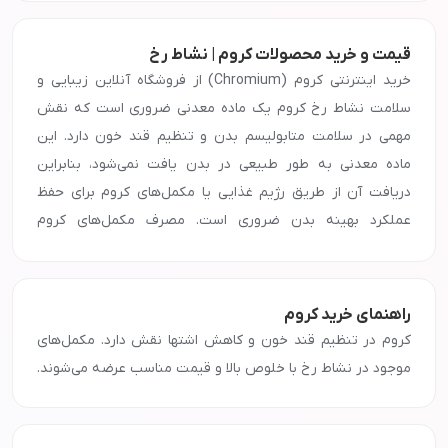
قیمت و خرید محصولات کروم | نشاط رخ
خرید اینترنتی کروم (Chromium) از فروشگاه آنلاین زیبایی و
سلامت نشاط رخ کروم یک ماده معدنی ضروری است که نقش
مهمی در سلامت متابولیسم بدن و تنظیم قند خون دارد. این
ماده معدنی به طور طبیعی در بدن یافت نمی‌شود، بنابراین
دریافت آن از طریق رژیم غذایی یا مکمل‌های کروم برای حفظ
عملکرد بهینه بدن ضروری است. مصرف مکمل‌های کروم
می‌تواند به بهبود حساسیت به انسولین، کاهش وزن و حفظ
سطح سالم قند خون کمک کند. در فروشگاه آنلاین نشاط رخ، شما
می‌توانید انواع مکمل‌های کروم اصل را با کیفیت بالا و قیمت
راهنمای خرید کروم
مناسب خریداری کنید. چرا کروم برای بدن ضروری است؟ تنظیم
کروم در تنظیم قند خون و کاهش اشتها نقش دارد. مکمل‌های
قند خون: یکی از اصلی‌ترین فواید کروم، کمک به تنظیم سطح
موجود در نشاط رخ با خلوص بالا و قیمت مناسب عرضه می‌شوند.
قند خون و بهبود عملکرد انسولین است. این امر به خصوص برای
افرادی که دچار دیابت نوع 2 یا مقاومت به انسولین هستند،
بسیار مفید است. کمک به کاهش وزن: تحقیقات نشان می‌دهند