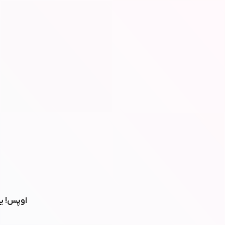
اوپس! یه