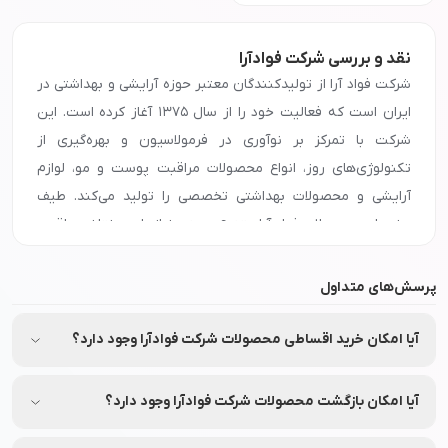
نقد و بررسی شرکت فوادآرا
شرکت فواد آرا از تولیدکنندگان معتبر حوزه آرایشی و بهداشتی در
ایران است که فعالیت خود را از سال ۱۳۷۵ آغاز کرده است. این
شرکت با تمرکز بر نوآوری در فرمولاسیون و بهره‌گیری از
تکنولوژی‌های روز، انواع محصولات مراقبت پوست و مو، لوازم
آرایشی و محصولات بهداشتی تخصصی را تولید می‌کند. طیف
برندها و محصولات فواد آرا متنوع بوده و نیازهای مختلف مراقبت
شخصی و زیبایی را پوشش می‌دهد. فروشگاه اینترنتی نشاط رخ با
همکاری این شرکت امکان عرضه محصولات اصل، استاندارد و با
پرسش‌های متداول
کیفیت فواد آرا را برای مشتریان خود فراهم کرده است.
آیا امکان خرید اقساطی محصولات شرکت فوادآرا وجود دارد؟
برای خرید عمده محصولات
شرکت
فوادآرا
با شماره
90008472
تماس بگیرید.
بله شما میتوانید محصولات شرکت فوادآرا را از طریق فروشگاه
جهت دریافت نمایندگی و پخش محصولات
شرکت
فوادآرا
در
اینترنتی نشاط رخ به صورت اعتباری و اقساطی خریداری کنید.
آیا امکان بازگشت محصولات شرکت فوادآرا وجود دارد؟
اصفهان، تهران، مشهد، شیراز، تبریز و سایر شهرها، با شماره
90008472
تماس بگیرید و اطلاعات لازم درباره شرایط همکاری و
بله در صورت خرید محصولات شرکت فوادآرا از طریق فروشگاه