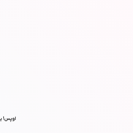
اوپس! یه