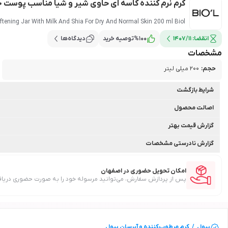
کرم نرم کننده کاسه ای حاوی شیر و شیا مناسب پوست خشک و نرم
tening Jar With Milk And Shia For Dry And Normal Skin 200 ml Biol
انقضا:
1407/11
100
%
توصیه خرید
دیدگاه‌ها
مشخصات
حجم
:
200 میلی لیتر
شرایط بازگشت
اصالت محصول
گزارش قیمت بهتر
گزارش نادرستی مشخصات
امکان تحویل حضوری در اصفهان
پس از پردازش سفارش، می‌توانید مرسوله خود را به صورت حضوری دریاف
بیول
/
کرم مرطوب‌کننده و آبرسان
بیول