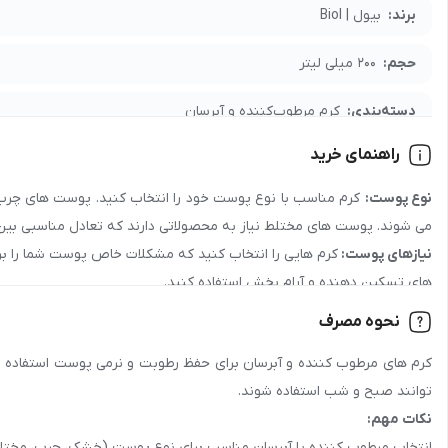
اطلاعات لازم درباره شرایط همکاری و تأمین محصولات را دریافت کنید.
برند:
بیول | Biol
حجم:
200 میلی لیتر
دسته‌بندی:
کرم مرطوب‌کننده و آبرسان
راهنمای خرید
مدت نگهداری:
36 ماه
نوع پوست:
کرم مناسب با نوع پوست خود را انتخاب کنید. پوست های چرب ن
جنسیت:
عمومی
می شوند. پوست های مختلط نیاز به محصولاتی دارند که تعادل مناسبی بین 
نیازهای پوست:
کرم هایی را انتخاب کنید که مشکلات خاص پوست شما را بر
رده سنی:
جوان , بزرگسال
های تسکین دهنده و آرام بخش استفاده کنید.
کشور سازنده:
ایران
نحوه مصرف
مواد تشکیل دهنده:
به دنبال کرم هایی با هیالورونیک اسید، سرامیدها، گ
نوع پوست:
خشک و حساس, خیلی خشک, نرمال, حساس, خشک
کرم های مرطوب کننده و آبرسان برای حفظ رطوبت و نرمی پوست استفاده می 
مصنوعی اجتناب کنید.
توانند صبح و شب استفاده شوند.
رایحه:
شیرین, ملایم
نکات مهم:
مزیت سلامتی:
انتخاب مرطوب کننده یا آبرسان مناسب برای نوع پوست (خشک، چرب، مخت
آبرسان, مرطوب‌کننده, تغذیه‌کننده, تقویت‌کننده, ضدالت