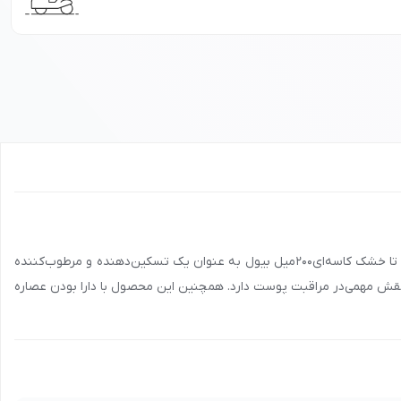
نقد و بررسی خرید کرم نرم کننده کاسه ای حاوی شیر و شیا مناسب پوست خشک و نرمال حجم 200 میل بیول: کرم میلک شیر و شیا مناسب پوست نرمال تا خشک کاسه‌ای200میل بیول به عنوان یک تسکین‌دهنده و مرطوب‌کننده
قش مهمی‌در مراقبت پوست دارد. همچنین این محصول با دارا بودن عصاره
 مشهد، شیراز، تبریز و سایر شهرها، با شماره
90008472
تماس بگیرید و