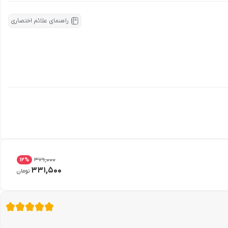
راهنمای علائم اختصاری
379,000
12
%
331,500
تومان