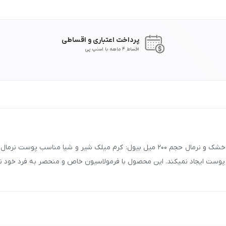
پرداخت اعتباری و اقساطی
اقساط 4 ماهه با اسنپ پی
پوست ایجاد نمیکند. این محصول با فرمولاسیون خاص و منحصر به فرد خود ن
ک و نرمال حجم 200 میل بیول
با شماره
90008472
تماس بگیرید.
شیا مناسب پوست خشک و نرمال حجم 200 میل بیول
در اصفهان، تهران،