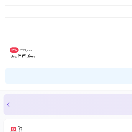
379,000
12
%
331,500
تومان