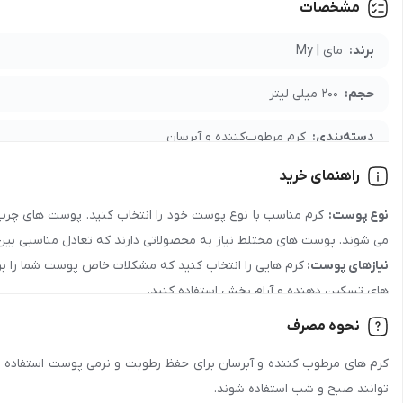
مشخصات
برای خرید عمده محصول
کرم مرطوب کننده دست و صورت کاسه ای گیاهی حاوی جوجوبا ت
جهت دریافت نمایندگی و پخش محصول
کرم مرطوب کننده دست و صورت کاسه ای گی
برند:
مای | My
لازم درباره شرایط همکاری و تأمین محصولات را دریافت کنید.
حجم:
200 میلی لیتر
دسته‌بندی:
کرم مرطوب‌کننده و آبرسان
راهنمای خرید
مدت نگهداری:
36 ماه
نوع پوست:
کرم مناسب با نوع پوست خود را انتخاب کنید. پوست های چرب ن
جنسیت:
عمومی
می شوند. پوست های مختلط نیاز به محصولاتی دارند که تعادل مناسبی بین 
نیازهای پوست:
کرم هایی را انتخاب کنید که مشکلات خاص پوست شما را بر
رده سنی:
جوان , بزرگسال
های تسکین دهنده و آرام بخش استفاده کنید.
کشور سازنده:
ایران
نحوه مصرف
مواد تشکیل دهنده:
به دنبال کرم هایی با هیالورونیک اسید، سرامیدها، گ
نوع پوست:
انواع پوست, خشک و حساس, خیلی خشک, نرمال, مختلط, ح
کرم های مرطوب کننده و آبرسان برای حفظ رطوبت و نرمی پوست استفاده می 
مصنوعی اجتناب کنید.
توانند صبح و شب استفاده شوند.
مزیت سلامتی:
مرطوب‌کننده, نرم‌کننده, ترمیم‌کننده, التیام‌بخش, تغذیه