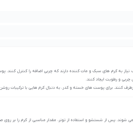
یپ 2 حجم 200 میل مای
با شماره
90008472
تماس بگیرید.
اهی حاوی جوجوبا تیپ 2 حجم 200 میل مای
در اصفهان، تهران، مشهد،
یاز به کرم های سبک و مات کننده دارند که چربی اضافه را کنترل کنند. پ
چربی و رطوبت ایجاد کنند.
طرف کنند. برای پوست های خسته و کدر، به دنبال کرم هایی با ترکیبات روش
لیسیرین یا آلوئه ورا باشید که به آبرسانی و تغذیه پوست کمک کنند. همچنین،
ساس, چرب و جوشدار, چرب, خشک
شوند. پس از شستشو و استفاده از تونر، مقدار مناسبی از کرم را بر روی ص
‌کننده, آبرسان