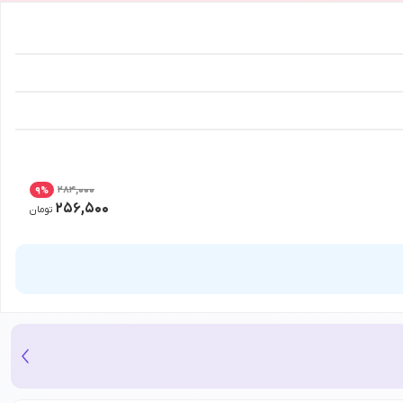
284,000
9
%
256,500
تومان