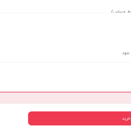
لط، حساس).
شود.
خرید