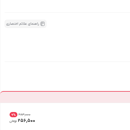
راهنمای علائم اختصاری
284,000
9
%
256,500
تومان