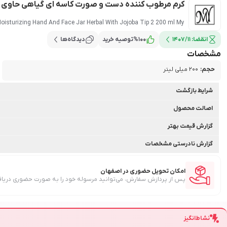
کرم مرطوب کننده دست و صورت کاسه ای گیاهی حاوی جوجوبا تیپ 2 ح
isturizing Hand And Face Jar Herbal With Jojoba Tip 2 200 ml My
انقضا:
1407/11
100
%
توصیه خرید
دیدگاه‌ها
مشخصات
حجم
:
200 میلی لیتر
شرایط بازگشت
اصالت محصول
گزارش قیمت بهتر
گزارش نادرستی مشخصات
امکان تحویل حضوری در اصفهان
پس از پردازش سفارش، می‌توانید مرسوله خود را به صورت حضوری دریاف
نشاط‌انگیز