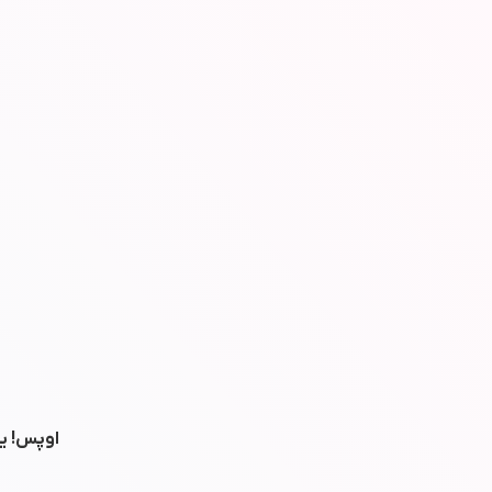
اوپس! یه